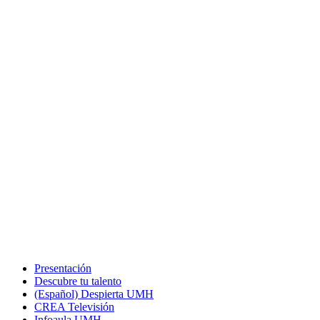
Presentación
Descubre tu talento
(Español) Despierta UMH
CREA Televisión
Infoaula UMH